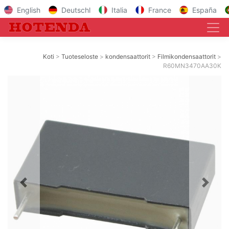
English
Deutschl
Italia
France
España
Koti
Tuoteseloste
kondensaattorit
Filmikondensaattorit
R60MN3470AA30K
Previous
Next