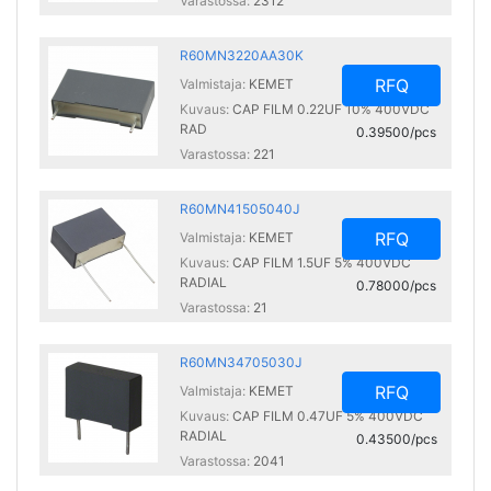
Varastossa:
2312
R60MN3220AA30K
RFQ
Valmistaja:
KEMET
Kuvaus:
CAP FILM 0.22UF 10% 400VDC
RAD
0.39500/pcs
Varastossa:
221
R60MN41505040J
RFQ
Valmistaja:
KEMET
Kuvaus:
CAP FILM 1.5UF 5% 400VDC
RADIAL
0.78000/pcs
Varastossa:
21
R60MN34705030J
RFQ
Valmistaja:
KEMET
Kuvaus:
CAP FILM 0.47UF 5% 400VDC
RADIAL
0.43500/pcs
Varastossa:
2041