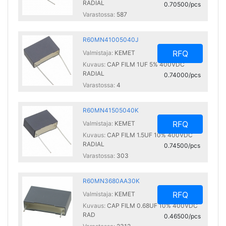
RADIAL
0.70500/pcs
Varastossa:
587
R60MN41005040J
RFQ
Valmistaja:
KEMET
Kuvaus:
CAP FILM 1UF 5% 400VDC
RADIAL
0.74000/pcs
Varastossa:
4
R60MN41505040K
RFQ
Valmistaja:
KEMET
Kuvaus:
CAP FILM 1.5UF 10% 400VDC
RADIAL
0.74500/pcs
Varastossa:
303
R60MN3680AA30K
RFQ
Valmistaja:
KEMET
Kuvaus:
CAP FILM 0.68UF 10% 400VDC
RAD
0.46500/pcs