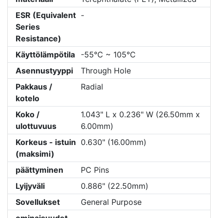
ESR (Equivalent
-
Series
Resistance)
Käyttölämpötila
-55°C ~ 105°C
Asennustyyppi
Through Hole
Pakkaus /
Radial
kotelo
Koko /
1.043" L x 0.236" W (26.50mm x
ulottuvuus
6.00mm)
Korkeus - istuin
0.630" (16.00mm)
(maksimi)
päättyminen
PC Pins
Lyijyväli
0.886" (22.50mm)
Sovellukset
General Purpose