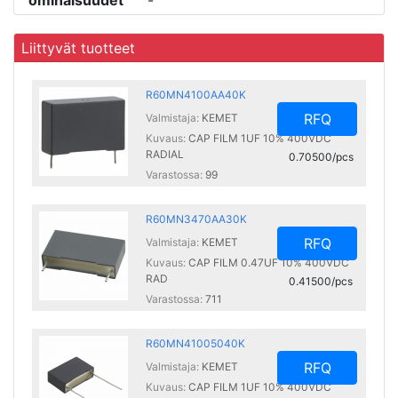
ominaisuudet
-
Liittyvät tuotteet
R60MN4100AA40K
RFQ
Valmistaja:
KEMET
Kuvaus:
CAP FILM 1UF 10% 400VDC
RADIAL
0.70500/pcs
Varastossa:
99
R60MN3470AA30K
RFQ
Valmistaja:
KEMET
Kuvaus:
CAP FILM 0.47UF 10% 400VDC
RAD
0.41500/pcs
Varastossa:
711
R60MN41005040K
RFQ
Valmistaja:
KEMET
Kuvaus:
CAP FILM 1UF 10% 400VDC