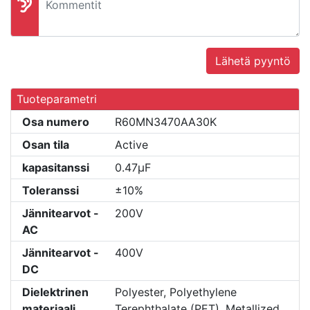
Lähetä pyyntö
Tuoteparametri
Osa numero
R60MN3470AA30K
Osan tila
Active
kapasitanssi
0.47µF
Toleranssi
±10%
Jännitearvot -
200V
AC
Jännitearvot -
400V
DC
Dielektrinen
Polyester, Polyethylene
materiaali
Terephthalate (PET), Metallized